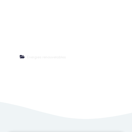
Installation de Panneaux
Photovoltaïques à Verruyes (79)
Énergies renouvelables